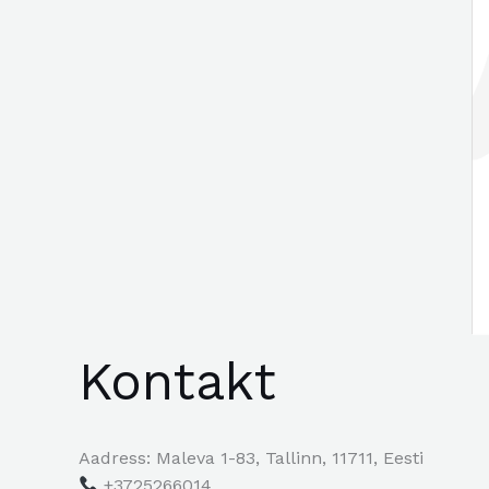
Kontakt
Aadress: Maleva 1-83, Tallinn, 11711, Eesti
+3725266014