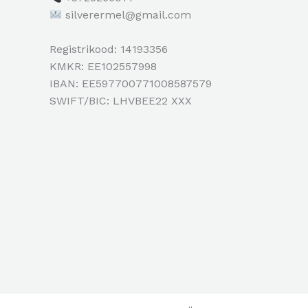
silverermel@gmail.com
Registrikood: 14193356
KMKR: EE102557998
IBAN: EE597700771008587579
SWIFT/BIC: LHVBEE22 XXX