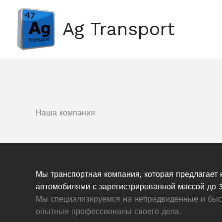
Skip
to
Ag Transport
content
Наша компания
Мы транспортная компания, которая предлагает
автомобилями с зарегистрированной массой до 3,
Мы специализируемся на непредвиденные и быс
опытные профессионалы своего дела.