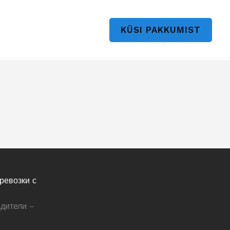
KÜSI PAKKUMIST
ревозки с
дители –