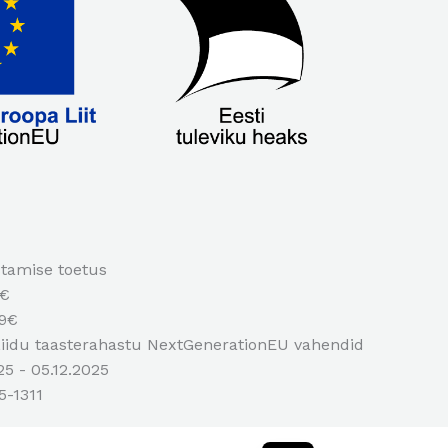
stamise toetus
6€
99€
iidu taasterahastu NextGenerationEU vahendid
25 - 05.12.2025
5-1311