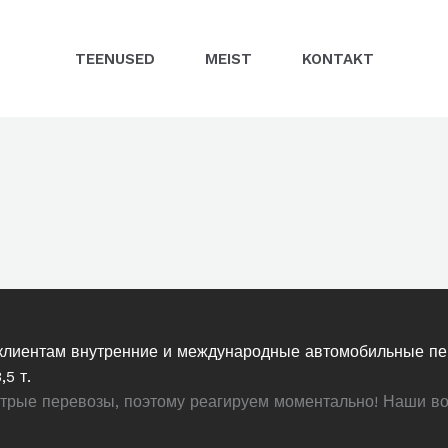
TEENUSED
MEIST
KONTAKT
 клиентам внутренние и международные автомобильные пе
5 т.
трые перевозы, поэтому реагируем моментально! Наши во